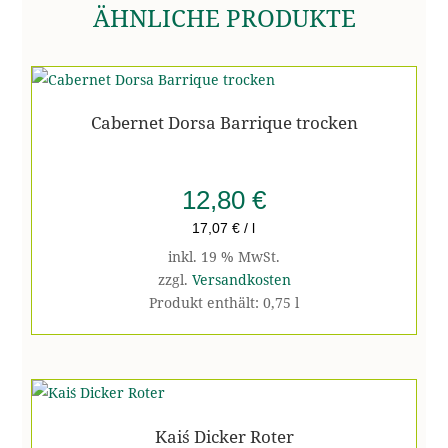
ÄHNLICHE PRODUKTE
Cabernet Dorsa Barrique trocken
12,80
€
17,07
€
/
l
inkl. 19 % MwSt.
zzgl.
Versandkosten
Produkt enthält: 0,75
l
Kai´s Dicker Roter