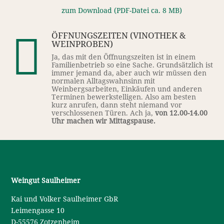
zum Download (PDF-Datei ca. 8 MB)
ÖFFNUNGSZEITEN (VINOTHEK &

WEINPROBEN)
Ja, das mit den Öffnungszeiten ist in einem
Familienbetrieb so eine Sache. Grundsätzlich ist
immer jemand da, aber auch wir müssen den
normalen Alltagswahnsinn mit
Weinbergsarbeiten, Einkäufen und anderen
Terminen bewerkstelligen. Also am besten
kurz anrufen, dann steht niemand vor
verschlossenen Türen. Ach ja,
von 12.00-14.00
Uhr machen wir Mittagspause.
Weingut Saulheimer
Kai und Volker Saulheimer GbR
Leimengasse 10
D-55576 Zotzenheim