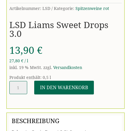
Artikelnummer:
LSD
Kategorie:
Spitzenweine rot
LSD Liams Sweet Drops
3.0
13,90
€
27,80
€
/
l
inkl. 19 % MwSt.
zzgl.
Versandkosten
Produkt enthält: 0,5
l
LSD
IN DEN WARENKORB
Liams
Sweet
Drops
3.0
Menge
BESCHREIBUNG