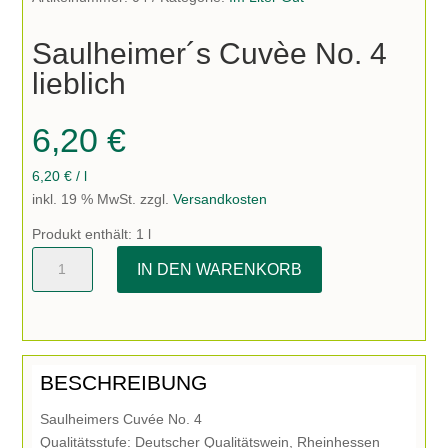
Saulheimer´s Cuvèe No. 4
lieblich
6,20
€
6,20
€
/
l
inkl. 19 % MwSt.
zzgl.
Versandkosten
Produkt enthält: 1
l
Saulheimer
IN DEN WARENKORB
´s
Cuvèe
No.
4
lieblich
BESCHREIBUNG
Menge
Saulheimers Cuvée No. 4
Qualitätsstufe: Deutscher Qualitätswein, Rheinhessen