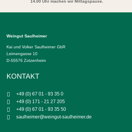
14.00 Uhr machen wir Mittagspause.
Weingut Saulheimer
Kai und Volker Saulheimer GbR
Leimengasse 10
D-55576 Zotzenheim
KONTAKT

+49 (0) 67 01 - 93 35 0

+49 (0) 171 - 21 27 205

+49 (0) 67 01 - 93 35 50

saulheimer@weingut-saulheimer.de