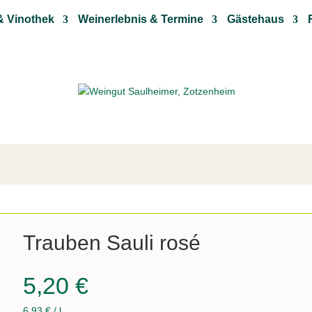
& Vinothek
Weinerlebnis & Termine
Gästehaus
WEINSHOP
Trauben Sauli rosé
5,20
€
6,93
€
/
l