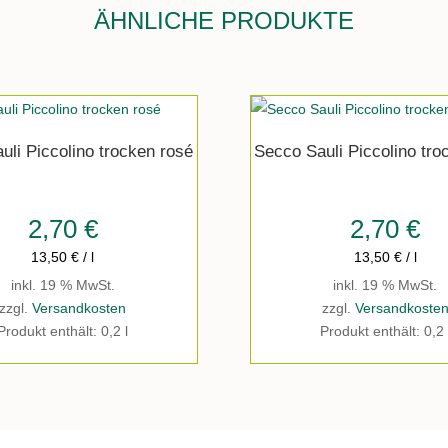
ÄHNLICHE PRODUKTE
uli Piccolino trocken rosé
Secco Sauli Piccolino tro
2,70
€
2,70
€
13,50
€
/
l
13,50
€
/
l
inkl. 19 % MwSt.
inkl. 19 % MwSt.
zzgl.
Versandkosten
zzgl.
Versandkoste
Produkt enthält: 0,2
l
Produkt enthält: 0,2