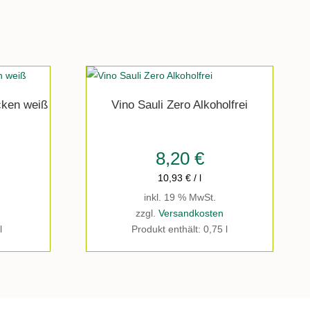
cken weiß
Vino Sauli Zero Alkoholfrei
8,20
€
10,93
€
/
l
inkl. 19 % MwSt.
n
zzgl.
Versandkosten
l
Produkt enthält: 0,75
l