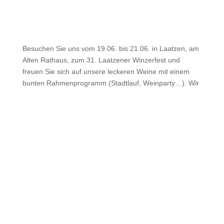
Besuchen Sie uns vom 19.06. bis 21.06. in Laatzen, am
Alten Rathaus, zum 31. Laatzener Winzerfest und
freuen Sie sich auf unsere leckeren Weine mit einem
bunten Rahmenprogramm (Stadtlauf, Weinparty…). Wir
sind freitags und samstags ab 15 Uhr für Euch da und
sonntags von 11 bis 18 Uhr.
Wir freuen uns auf Euch.
Kai und Jasmin
Neues bei Ihrer Winzerfamilie
AKTUELLES