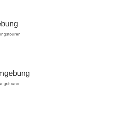
ebung
rungstouren
Umgebung
rungstouren